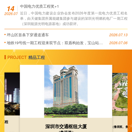
14
中国电力优质工程奖+1
近日，中国电力建设企业协会发布2026年度第一批电力优质工程名
2026.07
单，由天健集团所属能建集团参与建设的深圳光明燃机电厂一期工程
（深圳能源光明电源基地）成功获评。
坪山区首条下穿通道通车
2026.07.13
地铁19号线一期工程迎来双节点：双盾构始发，宝山站封
2026.07.06
顶
PROJECT
精品工程
升工程
深圳市交通枢纽大厦
奖）
（鲁班奖、詹天