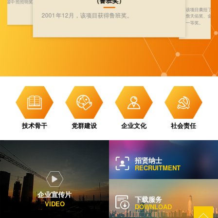
（鲁班奖）
十四届中照照明奖
该项目囊括了建
2001年12月，该项目获得鲁班奖。
詹天佑奖、金杯
一等奖。
技术骨干
党群建设
企业文化
社会责任
招贤纳士
RECRUITMENT
企业宣传片
下载服务
VIDEO
DOWNLOAD