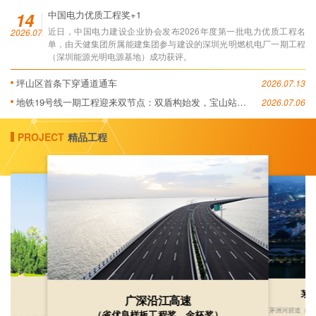
14
中国电力优质工程奖+1
近日，中国电力建设企业协会发布2026年度第一批电力优质工程名
2026.07
单，由天健集团所属能建集团参与建设的深圳光明燃机电厂一期工程
（深圳能源光明电源基地）成功获评。
坪山区首条下穿通道通车
2026.07.13
地铁19号线一期工程迎来双节点：双盾构始发，宝山站封
2026.07.06
顶
PROJECT
精品工程
茅
广深沿江高速
）
茅洲河碧道（光
（省优良样板工程奖、金杯奖）