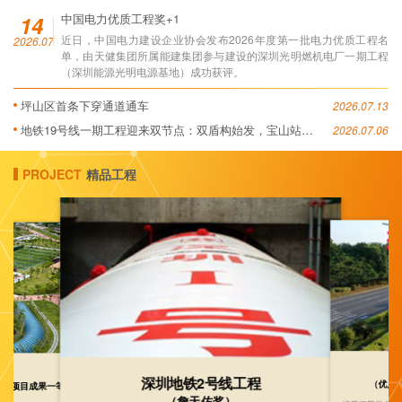
14
中国电力优质工程奖+1
近日，中国电力建设企业协会发布2026年度第一批电力优质工程名
2026.07
单，由天健集团所属能建集团参与建设的深圳光明燃机电厂一期工程
（深圳能源光明电源基地）成功获评。
坪山区首条下穿通道通车
2026.07.13
地铁19号线一期工程迎来双节点：双盾构始发，宝山站封
2026.07.06
顶
PROJECT
精品工程
孺
工程
滨海大道工程
该雕塑是深圳市