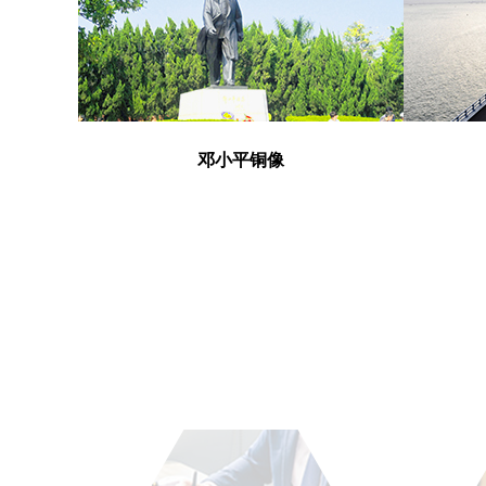
治及景观绿
邓小平铜像