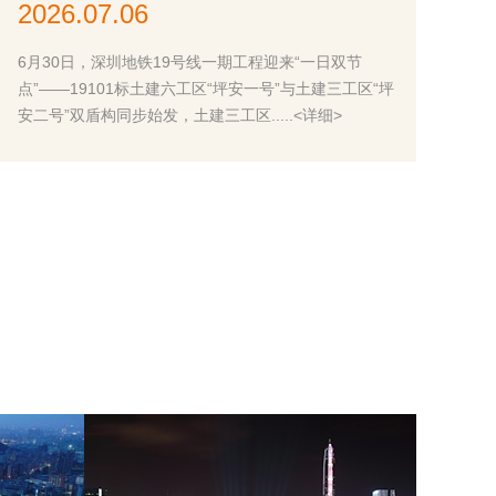
2026.07.06
6月30日，深圳地铁19号线一期工程迎来“一日双节
点”——19101标土建六工区“坪安一号”与土建三工区“坪
安二号”双盾构同步始发，土建三工区.....<详细>