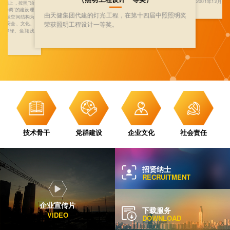
2001年12月
基础上，按照“治
相协调”的建设理
由天健集团代建的灯光工程，在第十四届中照照明奖
与现状空间结构为
荣获照明工程设计一等奖。
态、安全、文化、
水清岸绿、鱼翔浅
廊。
技术骨干
党群建设
企业文化
社会责任
招贤纳士
RECRUITMENT
企业宣传片
下载服务
VIDEO
DOWNLOAD