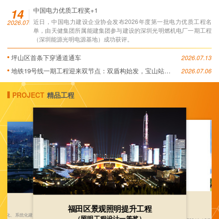
14
中国电力优质工程奖+1
近日，中国电力建设企业协会发布2026年度第一批电力优质工程名
2026.07
单，由天健集团所属能建集团参与建设的深圳光明燃机电厂一期工程
（深圳能源光明电源基地）成功获评。
坪山区首条下穿通道通车
2026.07.13
地铁19号线一期工程迎来双节点：双盾构始发，宝山站封
2026.07.06
顶
PROJECT
精品工程
深
段）
福田区景观照明提升工程
综合化、系统化建
（照明工程设计一等奖）