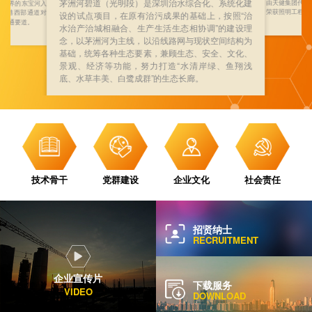
茅洲河碧道（光明段）是深圳治水综合化、系统化建
由天健集团代建
莞交界的东宝河入
荣获照明工程设
与深港西部通道对
设的试点项目，在原有治污成果的基础上，按照“治
的交通要道。
水治产治城相融合、生产生活生态相协调”的建设理
念，以茅洲河为主线，以沿线路网与现状空间结构为
基础，统筹各种生态要素，兼顾生态、安全、文化、
景观、经济等功能，努力打造“水清岸绿、鱼翔浅
底、水草丰美、白鹭成群”的生态长廊。
技术骨干
党群建设
企业文化
社会责任
招贤纳士
RECRUITMENT
企业宣传片
下载服务
VIDEO
DOWNLOAD