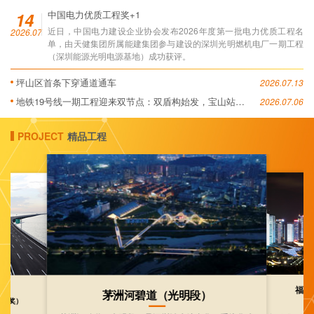
14
中国电力优质工程奖+1
近日，中国电力建设企业协会发布2026年度第一批电力优质工程名
2026.07
单，由天健集团所属能建集团参与建设的深圳光明燃机电厂一期工程
（深圳能源光明电源基地）成功获评。
坪山区首条下穿通道通车
2026.07.13
地铁19号线一期工程迎来双节点：双盾构始发，宝山站封
2026.07.06
顶
PROJECT
精品工程
福田
茅洲河碧道（光明段）
（
金杯奖）