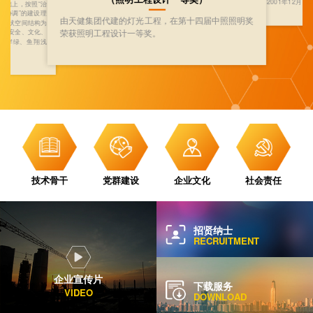
2001年12月
基础上，按照“治
相协调”的建设理
由天健集团代建的灯光工程，在第十四届中照照明奖
与现状空间结构为
荣获照明工程设计一等奖。
态、安全、文化、
水清岸绿、鱼翔浅
廊。
技术骨干
党群建设
企业文化
社会责任
招贤纳士
RECRUITMENT
企业宣传片
下载服务
VIDEO
DOWNLOAD