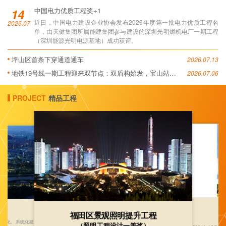
14
中国电力优质工程奖+1
近日，中国电力建设企业协会发布2026年度第一批电力优质工程名
2026.07
单，由天健集团所属能建集团参与建设的深圳光明燃机电厂一期工程
（深圳能源光明电源基地）成功获评。
坪山区首条下穿通道通车
2026.07.13
地铁19号线一期工程迎来双节点：双盾构始发，宝山站封
2026.07.06
顶
PROJECT
精品工程
深
段）
福田区景观照明提升工程
综合化、系统化建
（照明工程设计一等奖）